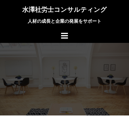
コ
水澤社労士コンサルティング
ン
テ
人材の成長と企業の発展をサポート
ン
ツ
へ
ス
キ
ッ
プ