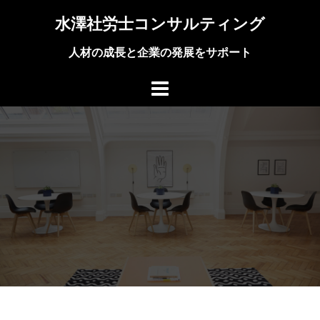
コ
水澤社労士コンサルティング
ン
テ
人材の成長と企業の発展をサポート
ン
ツ
へ
ス
キ
ッ
プ