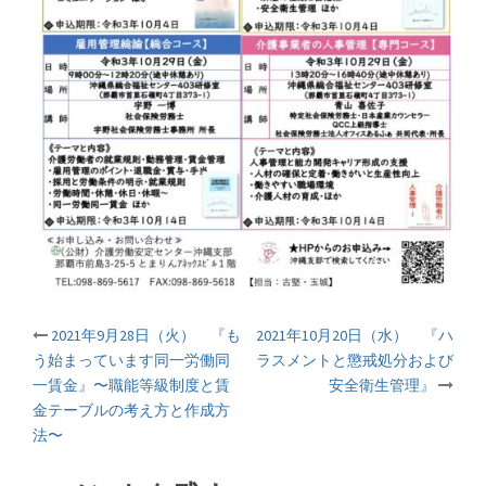
2021年9月28日（火） 『も
2021年10月20日（水） 『ハ
投
う始まっています同一労働同
ラスメントと懲戒処分および
一賃金』〜職能等級制度と賃
安全衛生管理』
稿
金テーブルの考え方と作成方
法〜
ナ